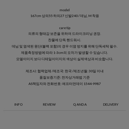
model
167cm 상의55 하의27 신발240 / 데님, M 착용
care tip
의류의 형태감 보존을 위하여 드라이크리닝 권장.
찬물에 단독 핸드워시.
데님 및 염색된 원단(블랙 포함)의 경우 이염 방지를 위해 단독세탁 필수.
제품측정방법에 따라 1-3cm의 오차가 발생할 수 있습니다.
모델이미지 보다 디테일이미지의 색상이 실제색상과 비슷합니다.
제조사: 협력업체 /제조국: 한국 /제조년월: 30일 이내
품질보증기준: 전자상거래법 기준
AS책임자와 전화번호: 에프터먼데이 1544-9987
INFO
REVIEW
Q AND A
DELIVERY