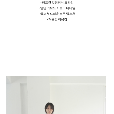
- 러프한 컷팅의 네크라인
- 밑단 리브드 시보리 디테일
- 얇고 부드러운 코튼 텍스쳐
- 개운한 착용감