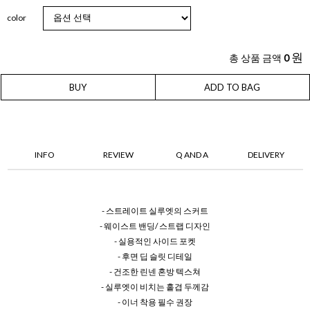
color
원
총 상품 금액
0
BUY
ADD TO BAG
INFO
REVIEW
Q AND A
DELIVERY
- 스트레이트 실루엣의 스커트
- 웨이스트 밴딩/ 스트랩 디자인
- 실용적인 사이드 포켓
- 후면 딥 슬릿 디테일
- 건조한 린넨 혼방 텍스쳐
- 실루엣이 비치는 홑겹 두께감
- 이너 착용 필수 권장