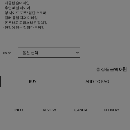
- 래글런 숄더라인
- 후면 패널 레이어
- 양 사이드 포켓/ 밑단 스토퍼
- 컬러 통일 지퍼 디테일
- 은은하고 고급스러운 광택감
- 안감이 있는 적당한 두께감
color
원
총 상품 금액
0
BUY
ADD TO BAG
INFO
REVIEW
Q AND A
DELIVERY