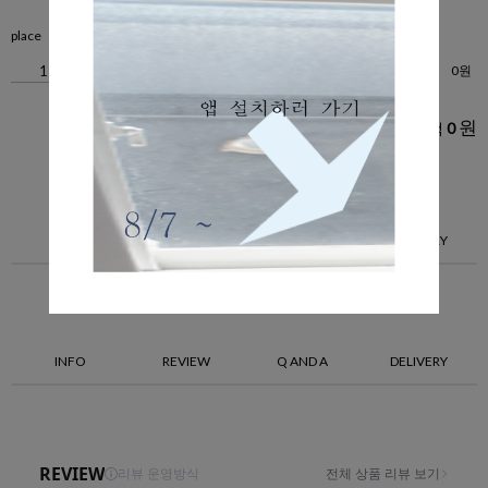
place
0
원
+1
-1
원
총 상품 금액
0
선택하신 상품은 관리자에게 문의하세요.
INFO
REVIEW
Q AND A
DELIVERY
INFO
REVIEW
Q AND A
DELIVERY