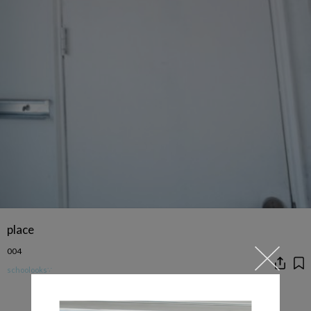
place
004
schoolooks∵