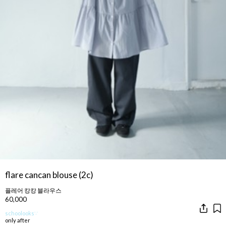
flare cancan blouse (2c)
플레어 캉캉 블라우스
60,000
schoolooks∵
only after