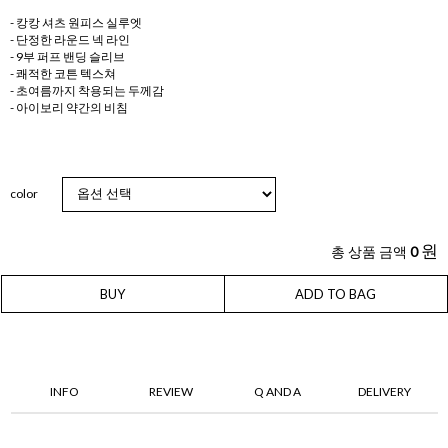
- 캉캉 셔츠 원피스 실루엣
- 단정한 라운드 넥 라인
- 9부 퍼프 밴딩 슬리브
- 쾌적한 코튼 텍스쳐
- 초여름까지 착용되는 두께감
- 아이보리 약간의 비침
color
원
총 상품 금액
0
BUY
ADD TO BAG
INFO
REVIEW
Q AND A
DELIVERY