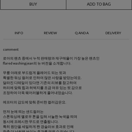
BUY
ADD TO BAG
INFO
REVIEW
Q AND A
DELIVERY
comment
로아의 팬츠 중에서 누적 판매량과 재구매율이 가장 높은 팬츠인
flared washing jean의 뉴 버전을 소개합니다.
무릎 아래로 부드럽게 플레어드 되는 핏과
특별한 워싱 컬러로 인하여 많은 사랑을 받았는데요.
달라진 디테일이 있다면 기존의 리뷰를 참고하여
허리에 맞춰 힙과 허벅지를 조금 여유 있는 핏 감으로
조정하여 더욱 웨어러블하게 풀어내었습니다.
에프터의 감도에 맞춰 준비한 컬러감은요.
먼저 눈에 띄는 샌드컬러는
스톤워싱에 옐로우 톤을 입혀 서늘한 녹색을 띄며
동시에 프레시한 무드로 연출됩니다.
특히 원단을 세밀하게 짠 경슬라브 효과로 인해
한층 더 날씬해 보이는 효과를 얻을 수 있습니다.