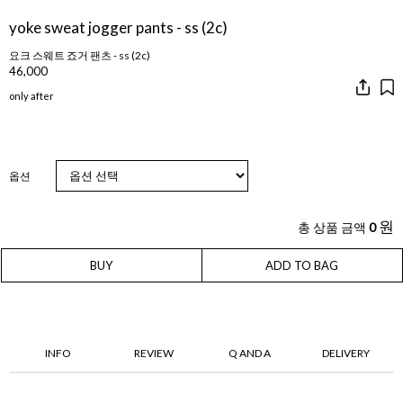
yoke sweat jogger pants - ss (2c)
요크 스웨트 죠거 팬츠 - ss (2c)
46,000
only after
옵션
원
총 상품 금액
0
BUY
ADD TO BAG
INFO
REVIEW
Q AND A
DELIVERY