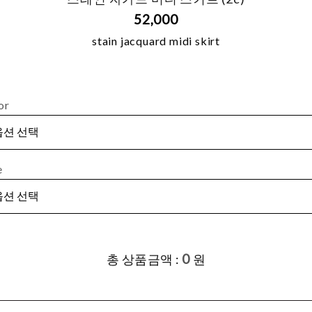
52,000
stain jacquard midi skirt
or
e
0
총 상품금액 :
원