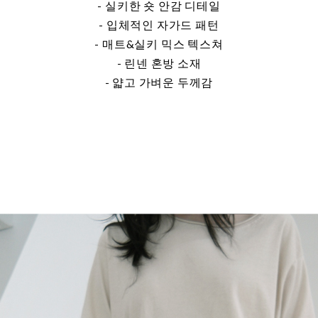
- 실키한 숏 안감 디테일
- 입체적인 자가드 패턴
- 매트&실키 믹스 텍스쳐
- 린넨 혼방 소재
- 얇고 가벼운 두께감