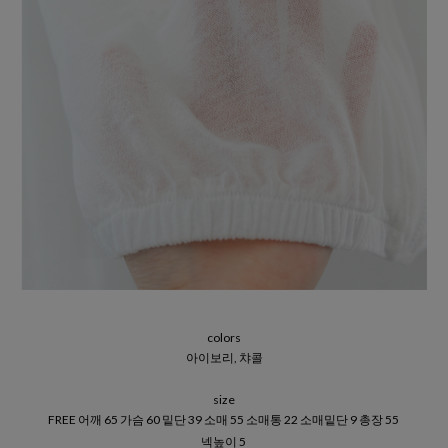
colors
아이보리, 챠콜
size
FREE 어깨 65 가슴 60 밑단 39 소매 55 소매통 22 소매밑단 9 총장 55
넥높이 5