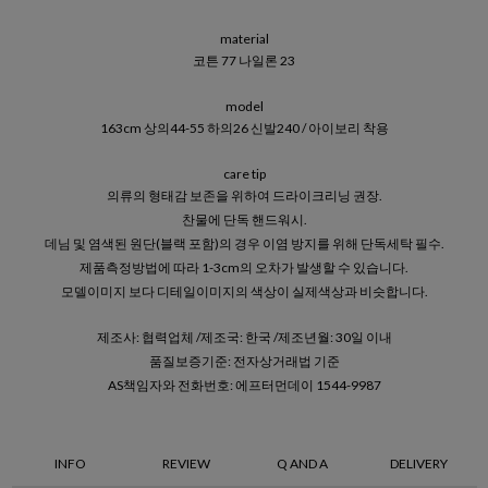
material
코튼 77 나일론 23
model
163cm 상의44-55 하의26 신발240 / 아이보리 착용
care tip
의류의 형태감 보존을 위하여 드라이크리닝 권장.
찬물에 단독 핸드워시.
데님 및 염색된 원단(블랙 포함)의 경우 이염 방지를 위해 단독세탁 필수.
제품측정방법에 따라 1-3cm의 오차가 발생할 수 있습니다.
모델이미지 보다 디테일이미지의 색상이 실제색상과 비슷합니다.
제조사: 협력업체 /제조국: 한국 /제조년월: 30일 이내
품질보증기준: 전자상거래법 기준
AS책임자와 전화번호: 에프터먼데이 1544-9987
INFO
REVIEW
Q AND A
DELIVERY