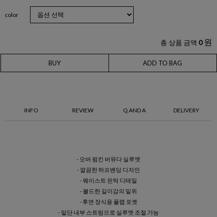
color
원
총 상품 금액
0
BUY
ADD TO BAG
INFO
REVIEW
Q AND A
DELIVERY
- 오버 펌킨 버뮤다 실루엣
- 깔끔한 하프밴딩 디자인
- 웨이스트 핀턱 디테일
- 볼드한 길이감의 밑위
- 후면 장식용 플랩 포켓
- 밑단 내부 스트링으로 실루엣 조절 가능