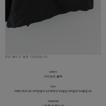
colors
아이보리, 블랙
size
FREE 허리 33~39 엉덩이 61 허벅지 54 밑단 49 밑위 54 총장 56
material
나일론 70 폴리 30