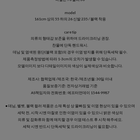
model
161cm 상의 55 하의 26 신발 235 / 블랙 착용
care tip
의류의 형태감 보존을 위하여 드라이크리닝 권장.
찬물에 단독 핸드워시.
데님 및 염색된 원단(블랙 포함)의 경우 이염 방지를 위해 단독세탁 필수.
제품측정방법에 따라 1-3cm의 오차가 발생할 수 있습니다.
모델이미지 보다 디테일이미지의 색상이 실제색상과 비슷합니다.
제조사: 협력업체 /제조국: 한국 /제조년월: 30일 이내
품질보증기준: 전자상거래법 기준
AS책임자와 전화번호: 에프터먼데이 1544-9987
● 데님, 벨벳, 블랙 컬러 제품은 소재 특성 상 물빠짐 및 이염 현상이 있을 수 있으며
세탁 전, 시착 시엔 마찰로 인한 이염이 있을 수 있으니 밝은 색상의
의류 및 잡화류와 함께 매치할 경우 이염 테스트 후 시착 해주세요.
세탁 시엔 반드시 단독세탁 및 드라이크리닝이 필요합니다.