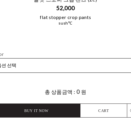
52,000
flat stopper crop pants
sush℃
or
0
총 상품금액 :
원
BUY IT NOW
CART
L