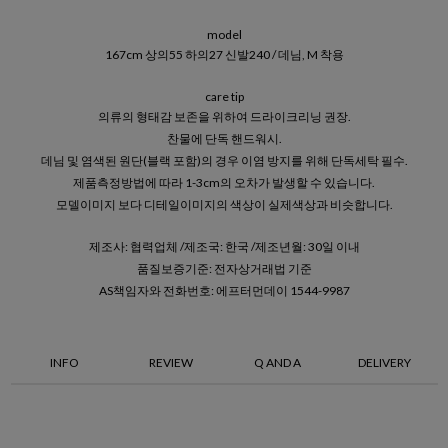
model
167cm 상의55 하의27 신발240 / 데님, M 착용
care tip
의류의 형태감 보존을 위하여 드라이크리닝 권장.
찬물에 단독 핸드워시.
데님 및 염색된 원단(블랙 포함)의 경우 이염 방지를 위해 단독세탁 필수.
제품측정방법에 따라 1-3cm의 오차가 발생할 수 있습니다.
모델이미지 보다 디테일이미지의 색상이 실제색상과 비슷합니다.
제조사: 협력업체 /제조국: 한국 /제조년월: 30일 이내
품질보증기준: 전자상거래법 기준
AS책임자와 전화번호: 에프터먼데이 1544-9987
INFO
REVIEW
Q AND A
DELIVERY