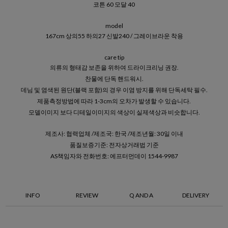
코튼 60 모달 40
model
167cm 상의55 하의27 신발240 / 그레이브라운 착용
care tip
의류의 형태감 보존을 위하여 드라이크리닝 권장.
찬물에 단독 핸드워시.
데님 및 염색된 원단(블랙 포함)의 경우 이염 방지를 위해 단독세탁 필수.
제품측정방법에 따라 1-3cm의 오차가 발생할 수 있습니다.
모델이미지 보다 디테일이미지의 색상이 실제색상과 비슷합니다.
제조사: 협력업체 /제조국: 한국 /제조년월: 30일 이내
품질보증기준: 전자상거래법 기준
AS책임자와 전화번호: 에프터먼데이 1544-9987
INFO
REVIEW
Q AND A
DELIVERY