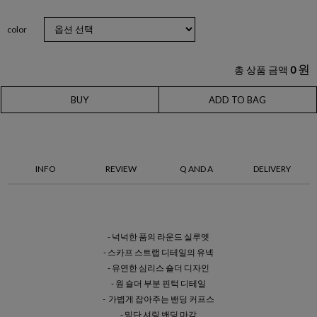
color
원
총 상품 금액
0
BUY
ADD TO BAG
INFO
REVIEW
Q AND A
DELIVERY
- 넉넉한 품의 라운드 실루엣
- 스카프 스트랩 디테일의 유넥
- 유연한 심리스 숄더 디자인
- 원 숄더 부분 핀턱 디테일
- 가볍게 잡아주는 밴딩 커프스
- 밑단 셔링 밴딩 마감