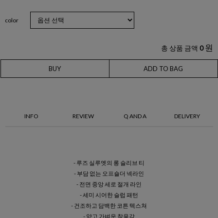
color
원
총 상품 금액
0
BUY
ADD TO BAG
INFO
REVIEW
Q AND A
DELIVERY
- 루즈 실루엣의 롱 슬리브 티
- 부담 없는 오프숄더 넥라인
- 전면 중앙 세로 절개 라인
- 세미 시어한 슬럽 패턴
- 건조하고 담백한 코튼 텍스쳐
- 얇고 가벼운 착용감