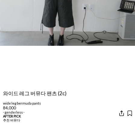
와이드 레그 버뮤다 팬츠 (2c)
wide leg bermuda pants
84,000
· genderless ·
AFTER PICK
추천 버뮤다