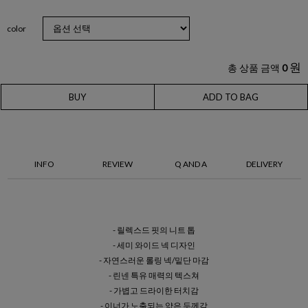
color
원
총 상품 금액
0
BUY
ADD TO BAG
INFO
REVIEW
Q AND A
DELIVERY
- 릴렉스드 핏의 니트 톱
- 세미 와이드 넥 디자인
- 자연스러운 롤링 넥/밑단 마감
- 린넨 특유 매력의 텍스쳐
- 가볍고 드라이한 터치감
- 이너가 노출되는 얇은 두께감