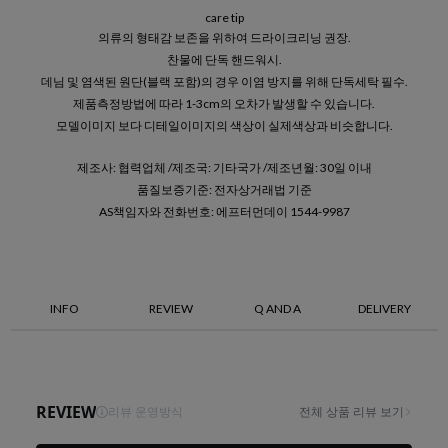
care tip
의류의 형태감 보존을 위하여 드라이크리닝 권장.
찬물에 단독 핸드워시.
데님 및 염색된 원단(블랙 포함)의 경우 이염 방지를 위해 단독세탁 필수.
제품측정방법에 따라 1-3cm의 오차가 발생할 수 있습니다.
모델이미지 보다 디테일이미지의 색상이 실제색상과 비슷합니다.
제조사: 협력업체 /제조국: 기타국가 /제조년월: 30일 이내
품질보증기준: 전자상거래법 기준
AS책임자와 전화번호: 에프터먼데이 1544-9987
INFO
REVIEW
Q AND A
DELIVERY