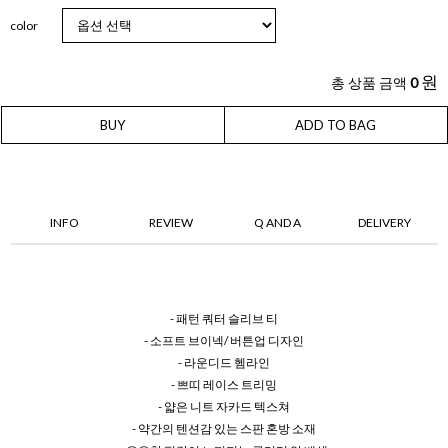
color
원
총 상품 금액
0
BUY
ADD TO BAG
INFO
REVIEW
Q AND A
DELIVERY
- 패턴 쿼터 슬리브 티
- 소프트 브이넥/ 버튼업 디자인
- 라운디드 헴라인
- 쁘띠 레이스 트리밍
- 얇은 니트 자카드 텍스쳐
- 약간의 텐션감 있는 스판 혼방 소재