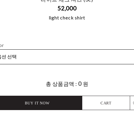
52,000
light check shirt
or
0
총 상품금액 :
원
BUY IT NOW
CART
L