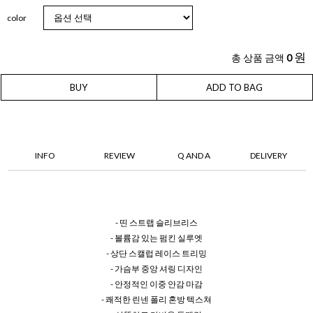
color
원
총 상품 금액
0
BUY
ADD TO BAG
INFO
REVIEW
Q AND A
DELIVERY
- 띤 스트랩 슬리브리스
- 볼륨감 있는 펌킨 실루엣
- 상단 스캘럽 레이스 트리밍
- 가슴부 중앙 셔링 디자인
- 안정적인 이중 안감 마감
- 쾌적한 린넨 폴리 혼방 텍스쳐