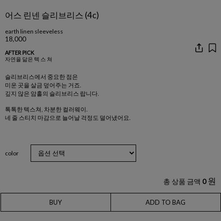
어스 린넨 슬리브리스 (4c)
earth linen sleeveless
18,000
AFTER PICK
자연을 닮은 텍 스 쳐
슬리브리스에서 중요한 점은
미운 곳을 살금 덮어주는 거죠.
깊지 않은 암홀의 슬리브리스 랍니다.
톡톡한 텍스쳐, 차분한 컬러웨이.
네 줄 스티치 마감으로 늘어날 걱정도 덜어냈어요.
color
원
총 상품 금액
0
BUY
ADD TO BAG