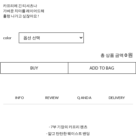
카프리에 긴 티셔츠나
가벼운 치마를 레이어드해
훌렁 나가고 싶잖아요 !
color
원
총 상품 금액
0
BUY
ADD TO BAG
INFO
REVIEW
Q AND A
DELIVERY
- 7부 기장의 카프리 팬츠
- 얇고 탄탄한 웨이스트 밴딩