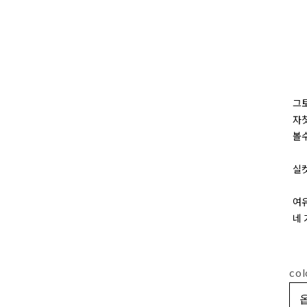
그토
자칫
볼
실
여
네 
col