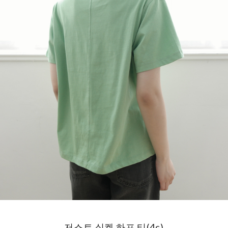
저스트 실켓 하프 티(4c)