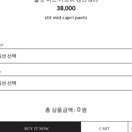
38,000
slit mid capri pants
or
e
0
총 상품금액 :
원
BUY IT NOW
CART