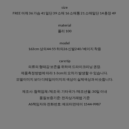
size
FREE 어깨 36 가슴 41 밑단 39 소매 16 소매통 21 소매밑단 14 총장 49
material
폴리 100
model
163cm 상의44-55 하의26 신발240 / 베이지 착용
care tip
의류의 형태감 보존을 위하여 드라이크리닝 권장.
제품측정방법에 따라 1-3cm의 오차가 발생할 수 있습니다.
모델이미지 보다 디테일이미지의 색상이 실제색상과 비슷합니다.
제조사: 협력업체 /제조국: 기타국가 /제조년월: 30일 이내
품질보증기준: 전자상거래법 기준
AS책임자와 전화번호: 에프터먼데이 1544-9987