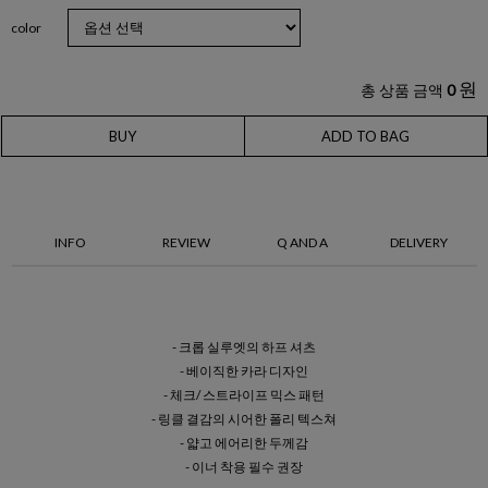
color
원
총 상품 금액
0
BUY
ADD TO BAG
INFO
REVIEW
Q AND A
DELIVERY
- 크롭 실루엣의 하프 셔츠
- 베이직한 카라 디자인
- 체크/ 스트라이프 믹스 패턴
- 링클 결감의 시어한 폴리 텍스쳐
- 얇고 에어리한 두께감
- 이너 착용 필수 권장