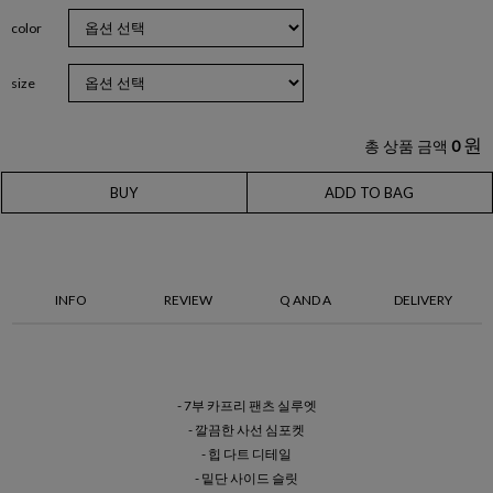
color
size
원
총 상품 금액
0
BUY
ADD TO BAG
INFO
REVIEW
Q AND A
DELIVERY
- 7부 카프리 팬츠 실루엣
- 깔끔한 사선 심포켓
- 힙 다트 디테일
- 밑단 사이드 슬릿