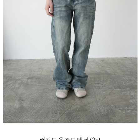
러기드 유즈드 데님 (2c)