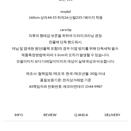
model
160cm 상의44-55 하의26 신발235 / 베이지 착용
care tip
의류의 형태감 보존을 위하여 드라이크리닝 권장.
찬물에 단독 핸드워시.
데님 및 염색된 원단(블랙 포함)의 경우 이염 방지를 위해 단독세탁 필수.
제품측정방법에 따라 1-3cm의 오차가 발생할 수 있습니다.
모델이미지 보다 디테일이미지의 색상이 실제색상과 비슷합니다.
제조사: 협력업체 /제조국: 한국 /제조년월: 30일 이내
품질보증기준: 전자상거래법 기준
AS책임자와 전화번호: 에프터먼데이 1544-9987
INFO
REVIEW
Q AND A
DELIVERY