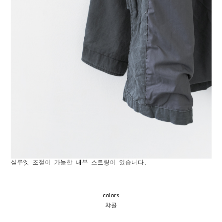
colors
챠콜