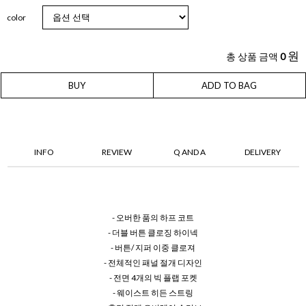
color
원
총 상품 금액
0
BUY
ADD TO BAG
INFO
REVIEW
Q AND A
DELIVERY
- 오버한 품의 하프 코트
- 더블 버튼 클로징 하이넥
- 버튼/ 지퍼 이중 클로져
- 전체적인 패널 절개 디자인
- 전면 4개의 빅 플랩 포켓
- 웨이스트 히든 스트링