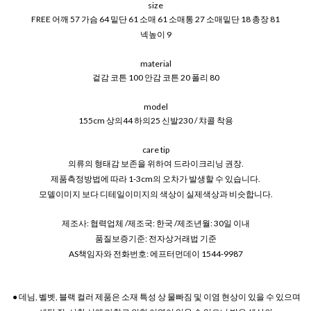
size
FREE 어깨 57 가슴 64 밑단 61 소매 61 소매통 27 소매밑단 18 총장 81
넥높이 9
material
겉감 코튼 100 안감 코튼 20 폴리 80
model
155cm 상의44 하의25 신발230 / 챠콜 착용
care tip
의류의 형태감 보존을 위하여 드라이크리닝 권장.
제품측정방법에 따라 1-3cm의 오차가 발생할 수 있습니다.
모델이미지 보다 디테일이미지의 색상이 실제색상과 비슷합니다.
제조사: 협력업체 /제조국: 한국 /제조년월: 30일 이내
품질보증기준: 전자상거래법 기준
AS책임자와 전화번호: 에프터먼데이 1544-9987
● 데님, 벨벳, 블랙 컬러 제품은 소재 특성 상 물빠짐 및 이염 현상이 있을 수 있으며