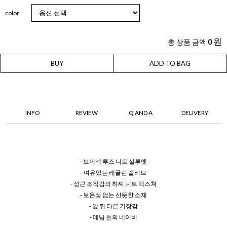
color
원
총 상품 금액
0
BUY
ADD TO BAG
INFO
REVIEW
Q AND A
DELIVERY
- 브이넥 루즈 니트 실루엣
- 여유있는 래글런 슬리브
- 성근 조직감의 하찌 니트 텍스쳐
- 보온성 없는 산뜻한 소재
- 앞 뒤 다른 기장감
- 데님 톤의 네이비