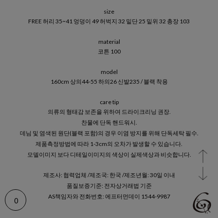
size
FREE 허리 35~41 엉덩이 49 허벅지 32 밑단 25 밑위 32 총장 103
material
코튼 100
model
160cm 상의44-55 하의26 신발235 / 블랙 착용
care tip
의류의 형태감 보존을 위하여 드라이크리닝 권장.
찬물에 단독 핸드워시.
데님 및 염색된 원단(블랙 포함)의 경우 이염 방지를 위해 단독세탁 필수.
제품측정방법에 따라 1-3cm의 오차가 발생할 수 있습니다.
모델이미지 보다 디테일이미지의 색상이 실제색상과 비슷합니다.
제조사: 협력업체 /제조국: 한국 /제조년월: 30일 이내
품질보증기준: 전자상거래법 기준
AS책임자와 전화번호: 에프터먼데이 1544-9987
0