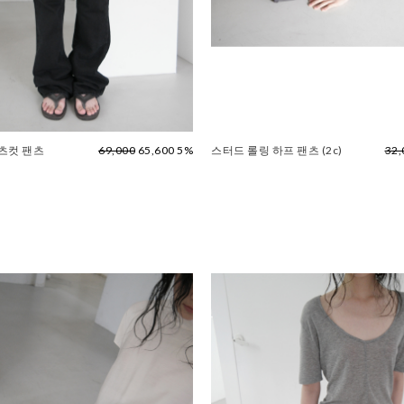
츠컷 팬츠
69,000
65,600 5%
스터드 롤링 하프 팬츠 (2c)
32,