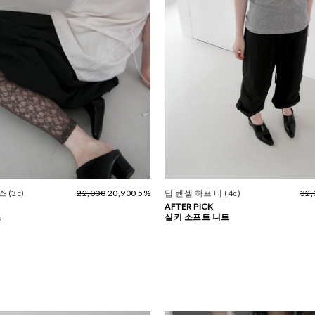
 (3c)
22,000
20,900 5%
딥 텐셀 하프 티 (4c)
32,
AFTER PICK
스
실키 소프트 니트