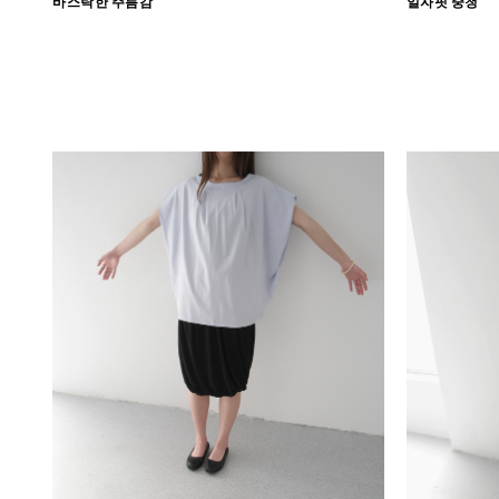
바스락한 주름감
일자핏 중청