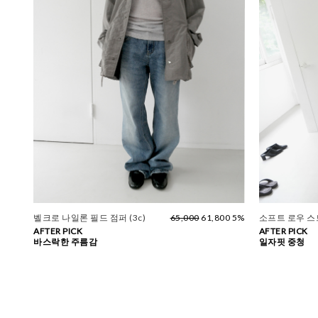
벨크로 나일론 필드 점퍼 (3c)
65,000
61,800 5%
소프트 로우 
AFTER PICK
AFTER PICK
바스락한 주름감
일자핏 중청