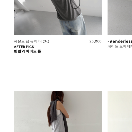
· genderless
파운드 딥 유넥 티 (3c)
25,000
페이드 오버 데님
AFTER PICK
반팔 레이어드 톱