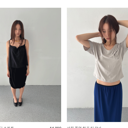
디 스커트
44,000
셔링 돌먼 하프 티 (3c)