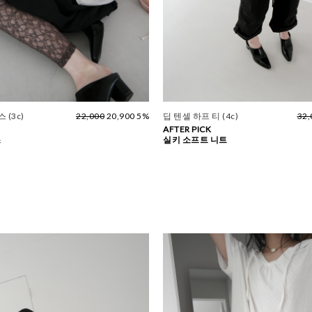
 (3c)
22,000
20,900 5%
딥 텐셀 하프 티 (4c)
32,
AFTER PICK
스
실키 소프트 니트