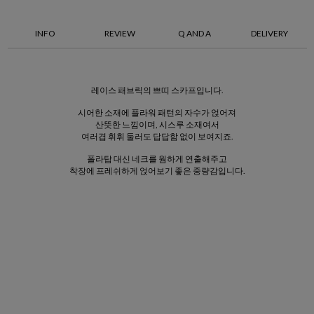
INFO
REVIEW
Q AND A
DELIVERY
레이스 패브릭의 쁘띠 스카프입니다.
시어한 소재에 플라워 패턴의 자수가 얹어져
산뜻한 느낌이며, 시스루 소재여서
여러겹 휘휘 둘러도 답답함 없이 보여지죠.
폴라탑 대신 네크를 웜하게 연출해주고
착장에 프레쉬하게 얹어보기 좋은 중량감입니다.