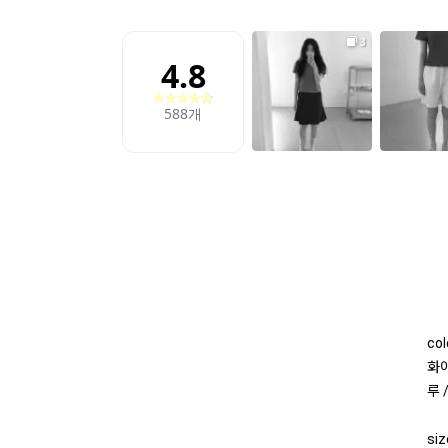
col
화이
루 
siz