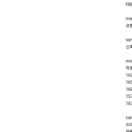
FR
mat
코튼
sen
신축
mo
착용
16
16
16
15
16
car
드
찬물