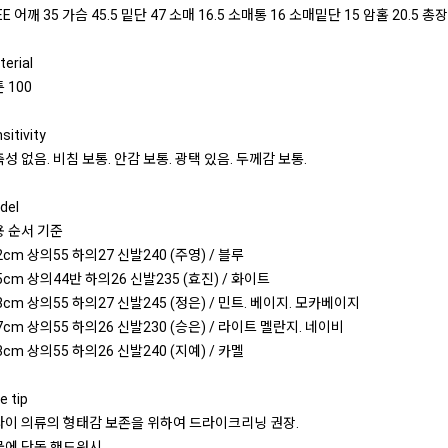
EE 어깨 35 가슴 45.5 밑단 47 소매 16.5 소매통 16 소매밑단 15 암홀 20.5 총장
erial
 100
sitivity
성 없음. 비침 보통. 안감 보통. 광택 있음. 두께감 보통.
del
 순서 기준
2cm 상의55 하의27 신발240 (주영) / 블루
5cm 상의44반 하의26 신발235 (효진) / 화이트
8cm 상의55 하의27 신발245 (정은) / 민트. 베이지. 모카베이지
7cm 상의55 하의26 신발230 (승은) / 라이트 멜란지. 네이비
3cm 상의55 하의26 신발240 (지예) / 카멜
e tip
라이 의류의 형태감 보존을 위하여 드라이크리닝 권장.
에 단독 핸드워시.