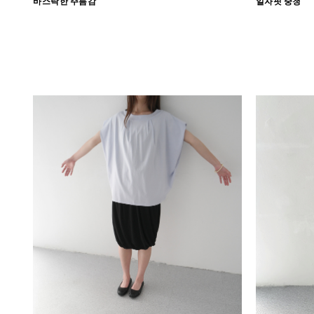
바스락한 주름감
일자핏 중청