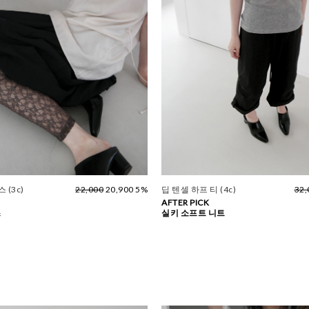
 (3c)
22,000
20,900 5%
딥 텐셀 하프 티 (4c)
32,
AFTER PICK
스
실키 소프트 니트