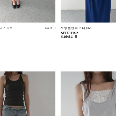
디 스커트
44,000
셔링 돌먼 하프 티 (3c)
AFTER PICK
드레이피 톱