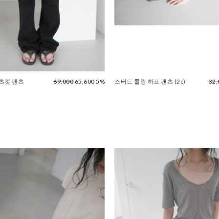
츠컷 팬츠
69,000
65,600 5%
스터드 롤링 하프 팬츠 (2c)
32,