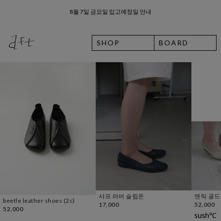
8월 7일 금요일 입고예정일 안내
SUMMER EVENT
SHOP
BOARD
샤프 러버 슬립온
앤틱 골드 웨지 슈즈
diagonal 
17,000
52,000
46,000
sush℃
AFTER PIC