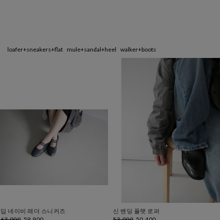
↘ 에프터 
loafer+sneakers+flat
mule+sandal+heel
walker+boots
딥 네이비 레더 스니커즈
신 밴딩 플랫 로퍼
63,000
59,900
53,000
50,400