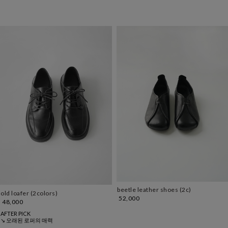
beetle leather shoes (2c)
old loafer (2colors)
52,000
48,000
AFTER PICK
↘ 오래된 로퍼의 매력