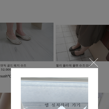
앤틱 골드 웨지 슈즈
젤리 플라워 플랫 슈즈 (2c)
52,000
22,000
sush℃
sush℃