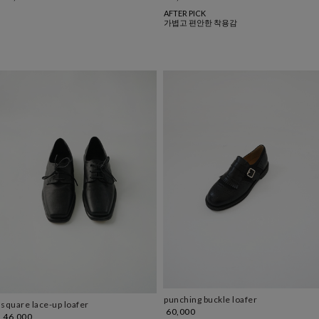
AFTER PICK
가볍고 편안한 착용감
punching buckle loafer
square lace-up loafer
60,000
46,000