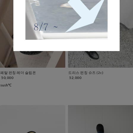
페탈 펀칭 레더 슬립온
드리스 펀칭 슈즈 (2c)
50,000
52,000
sush℃