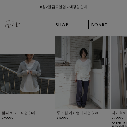
8월 7일 금요일 입고예정일 안내
SUMMER EVENT
SHOP
BOARD
루즈 랩 커버업 가디건 (2c)
시어 하이넥 집업 (2c)
내추럴 플랫
38,000
57,000
55,000
AFTER PICK
· genderle
드라이한 터치감