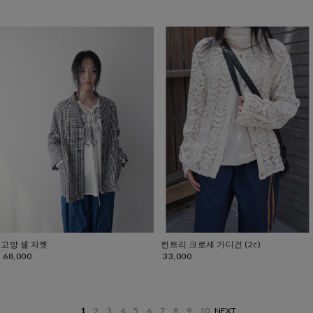
고방 셸 자켓
컨트리 크로셰 가디건 (2c)
68,000
33,000
1
2
3
4
5
6
7
8
9
10
NEXT