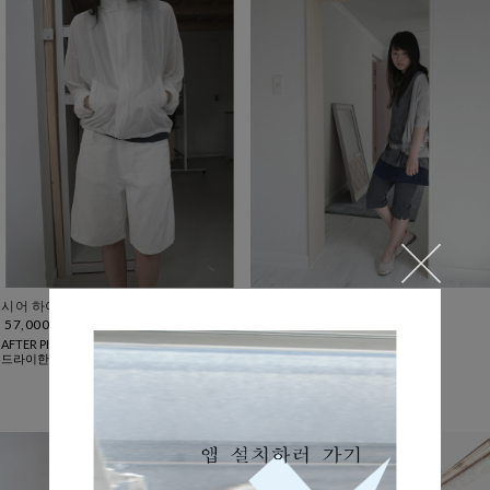
시어 하이넥 집업 (2c)
하프 로브 가디건 (2c)
57,000
29,000
AFTER PICK
sush℃
드라이한 터치감