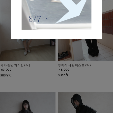
시와 린넨 가디건 (4c)
투웨이 셔링 베스트 (2c)
63,000
48,000
sush℃
sush℃