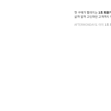
첫 구매가 빨라지는
1초 회원
살까 말까 고민하던 고객까지
AFTERMONDAY도 이미
1초